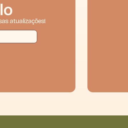
lo
sas atualizações!