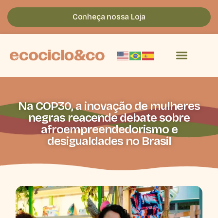
Conheça nossa Loja
Na COP30, a inovação de mulheres
negras reacende debate sobre
afroempreendedorismo e
desigualdades no Brasil