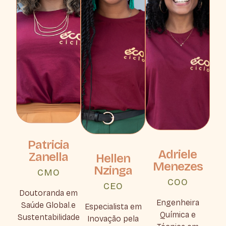
Patricia
Adriele
Zanella
Hellen
Menezes
Nzinga
CMO
COO
CEO
Doutoranda em
Engenheira
Saúde Global.e
Especialista em
Química e
Sustentabilidade
Inovação pela