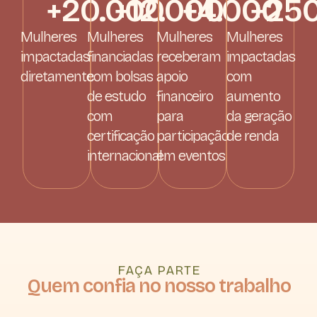
+
20.000
+
12.000
+
4.000
+
25
Mulheres
Mulheres
Mulheres
Mulheres
impactadas
financiadas
receberam
impactadas
diretamente
com bolsas
apoio
com
de estudo
financeiro
aumento
com
para
da geração
certificação
participação
de renda
internacional
em eventos
FAÇA PARTE
Quem confia no nosso trabalho